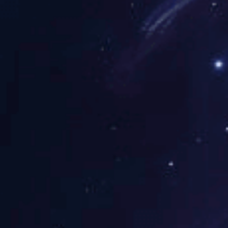
mk体育最新网站
|
开云app登录入口
|
九游官方端网站在线登入
|
开云体