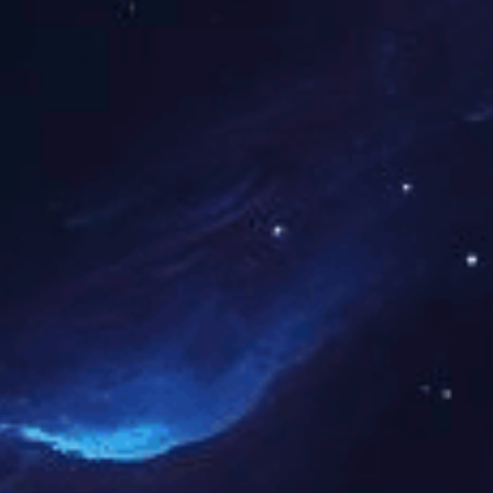
mk体育最新网站
|
开云app登录入口
|
九游官方端网站在线登入
|
开云体