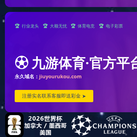
当前位置：
首页
/
产品中心
/
开云在线注册
产品中心
PRODUCTS
智能化售后易维保服务
智能安防监控系统
智能开云（中国）
开云（中国）
智能一体机
无线信号覆盖系统