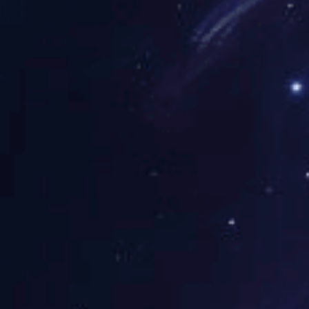
关于
开云（中国）
公司介
地址：上海市闵行区颛兴东路999号
战略合
阳明国际创业园致真楼608-611室
电话：
021-57661171
手机：
13701931188
13916913078
18205630255
E-mail：
xinlikeji11@163.com