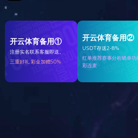
智能红外报警系统
智能周界报警系统
后端储存系统
企业级硬盘
监控级硬盘
产
大数据集成系统
适用类
服务热线
硬盘尺
13916935178
缓存：
2
13916913078
转速：
7
硬盘容
单碟容
邮箱：xinlikeji11@163.com
接口类