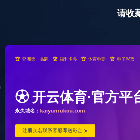
首页
关于鑫丽
产品中心
客户