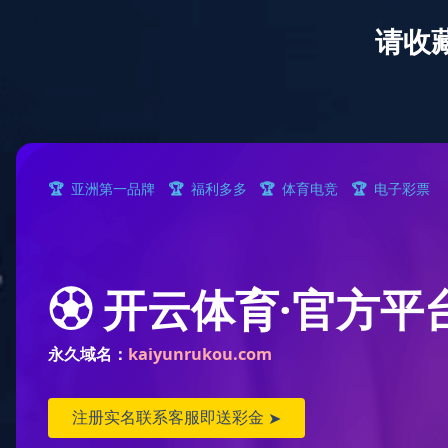
首页
关于鑫丽
产品中心
客户