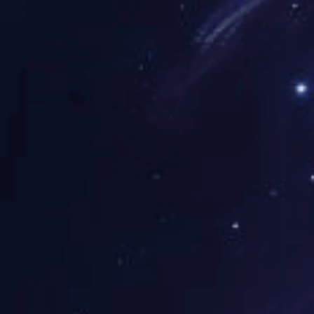
关于
开云（中国）
公司介
地址：上海市闵行区颛兴东路999号
战略合
阳明国际创业园致真楼608-611室