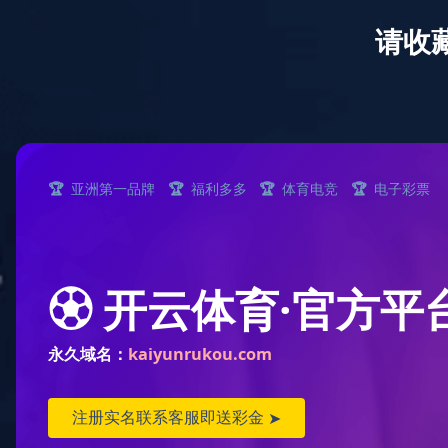
首页
关于鑫丽
产品中心
客户