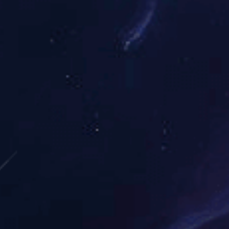
关于
开云（中国）
公司介
地址：上海市闵行区颛兴东路999号
战略合
阳明国际创业园致真楼608-611室
电话：
021-57661171