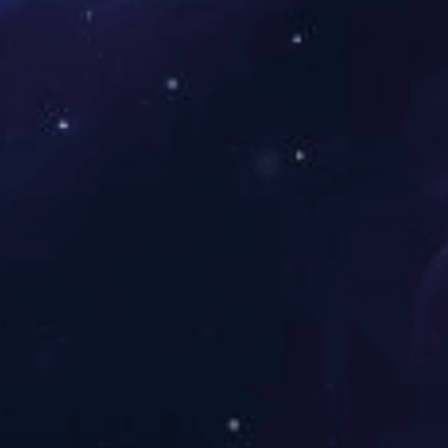
mk体育最新网站
|
开云app登录入口
|
九游官方端网站在线登入
|
开云体