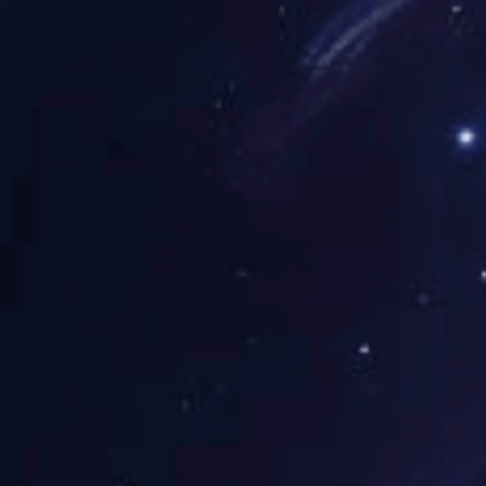
关于
开云（中国）
公司介
地址：上海市闵行区颛兴东路999号