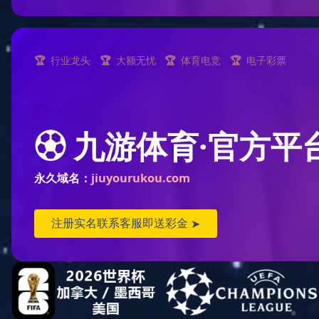
当前位置：
首页
/
产品中心
/
中控F708指纹考勤门禁一
产品中心
PRODUCTS
智能化售后易维保服务
智能安防监控系统
智能开云（中国）
无线信号覆盖系统
拼接大屏发布系统
人脸识别管理系统