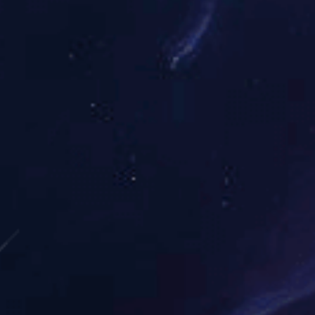
13916913078
未关好报
邮箱：xinlikeji11@163.com
其他特
采用全球
持标准R
设计。
在线留