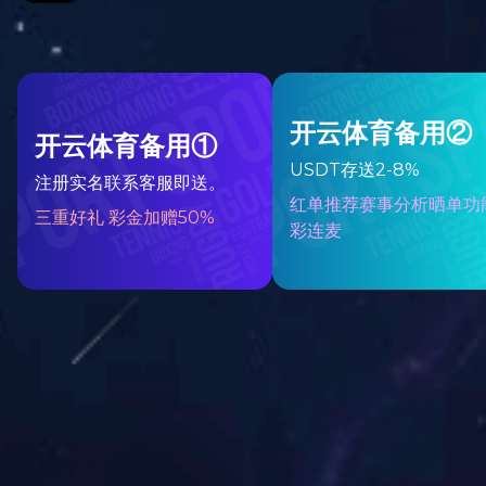
智能周界报警案例
综合布线案例
门禁考勤一卡通案例
后端储存硬盘案例
楼宇自控BA管理案例
案
服务热线
13916935178
13916913078
在线留
邮箱：xinlikeji11@163.com