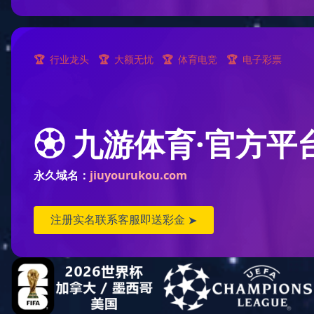
当前位置：
首页
/
客户案例
/
智能安防监控案例
客户案例
CASES
智能化售后易维保服务
智能安防监控案例
智能停车管理案例
无线WIFI、手机信号覆盖案
例
LED信息发布案例
红外报警管理案例