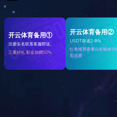
智能周界报警案例
综合布线案例
门禁考勤一卡通案例
后端储存硬盘案例
楼宇自控BA管理案例
案
服务热线
13916935178
13916913078
在线留
邮箱：xinlikeji11@163.com